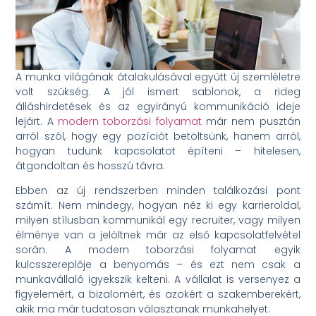
A munka világának átalakulásával együtt új szemléletre
volt szükség. A jól ismert sablonok, a rideg
álláshirdetések és az egyirányú kommunikáció ideje
lejárt. A
modern toborzási folyamat
már nem pusztán
arról szól, hogy egy pozíciót betöltsünk, hanem arról,
hogyan tudunk kapcsolatot építeni – hitelesen,
átgondoltan és hosszú távra.
Ebben az új rendszerben minden találkozási pont
számít. Nem mindegy, hogyan néz ki egy karrieroldal,
milyen stílusban kommunikál egy recruiter, vagy milyen
élménye van a jelöltnek már az első kapcsolatfelvétel
során. A modern toborzási folyamat egyik
kulcsszereplője a benyomás – és ezt nem csak a
munkavállaló igyekszik kelteni. A vállalat is versenyez a
figyelemért, a bizalomért, és azokért a szakemberekért,
akik ma már tudatosan választanak munkahelyet.