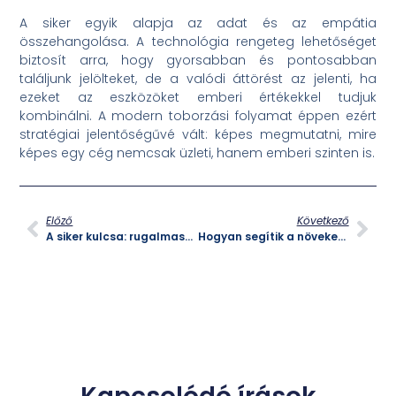
A siker egyik alapja az adat és az empátia
összehangolása. A technológia rengeteg lehetőséget
biztosít arra, hogy gyorsabban és pontosabban
találjunk jelölteket, de a valódi áttörést az jelenti, ha
ezeket az eszközöket emberi értékekkel tudjuk
kombinálni. A modern toborzási folyamat éppen ezért
stratégiai jelentőségűvé vált: képes megmutatni, mire
képes egy cég nemcsak üzleti, hanem emberi szinten is.
Előző
Következő
A siker kulcsa: rugalmasság
Hogyan segítik a növekedést a munkaerő kölcsönző cégek